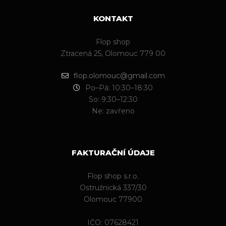
KONTAKT
Flop shop
Ztracená 25, Olomouc 779 00
flop.olomouc@gmail.com
Po–Pá: 10:30–18:30
So: 9:30–12:30
Ne: zavřeno
FAKTURAČNÍ ÚDAJE
Flop shop s.r.o.
Ostružnická 337/30
Olomouc 77900
IČO: 07628421