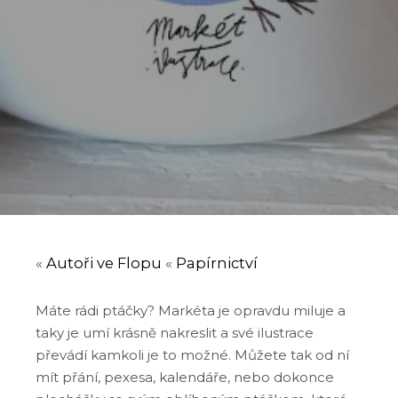
«
Autoři ve Flopu
«
Papírnictví
Máte rádi ptáčky? Markéta je opravdu miluje a
taky je umí krásně nakreslit a své ilustrace
převádí kamkoli je to možné. Můžete tak od ní
mít přání, pexesa, kalendáře, nebo dokonce