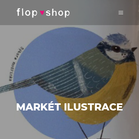
Hlavní 
MARKÉT ILUSTRACE