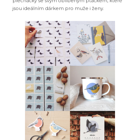
plecháčky se svým oblíbeným ptáčkem, které
jsou ideálním dárkem pro muže i ženy.